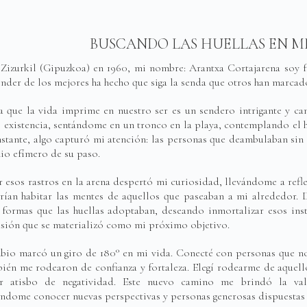
BUSCANDO LAS HUELLAS EN M
Zizurkil (Gipuzkoa) en 1960, mi nombre: Arantxa Cortajarena soy f
nder de los mejores ha hecho que siga la senda que otros han marcad
a que la vida imprime en nuestro ser es un sendero intrigante y c
 existencia, sentándome en un tronco en la playa, contemplando el h
nstante, algo capturó mi atención: las personas que deambulaban si
io efímero de su paso.
 esos rastros en la arena despertó mi curiosidad, llevándome a refl
ían habitar las mentes de aquellos que paseaban a mi alrededor. D
 formas que las huellas adoptaban, deseando inmortalizar esos inst
sión que se materializó como mi próximo objetivo.
bio marcó un giro de 180° en mi vida. Conecté con personas que no 
ién me rodearon de confianza y fortaleza. Elegí rodearme de aquel
er atisbo de negatividad. Este nuevo camino me brindó la va
ndome conocer nuevas perspectivas y personas generosas dispuestas