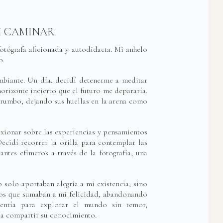
I CAMINAR
otógrafa aficionada y autodidacta. Mi anhelo
o.
ambiante. Un día, decidí detenerme a meditar
orizonte incierto que el futuro me depararía.
n rumbo, dejando sus huellas en la arena como
exionar sobre las experiencias y pensamientos
ecidí recorrer la orilla para contemplar las
antes efímeros a través de la fotografía, una
solo aportaban alegría a mi existencia, sino
los que sumaban a mi felicidad, abandonando
lentía para explorar el mundo sin temor,
 a compartir su conocimiento.