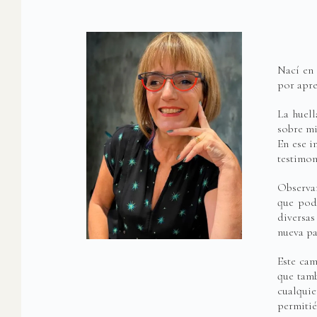
Nací en 
por apre
La huell
sobre mi
En ese i
testimon
Observar
que podr
diversas
nueva pa
Este cam
que tamb
cualqui
permitié